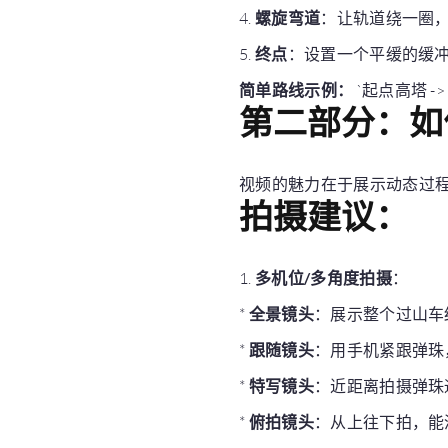
4.
螺旋弯道
：让轨道绕一圈
5.
终点
：设置一个平缓的缓
简单路线示例：
`起点高塔 ->
第二部分：如
视频的魅力在于展示动态过
拍摄建议：
1.
多机位/多角度拍摄
：
*
全景镜头
：展示整个过山车
*
跟随镜头
：用手机紧跟弹珠
*
特写镜头
：近距离拍摄弹珠
*
俯拍镜头
：从上往下拍，能