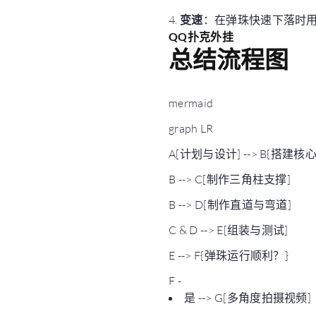
4.
变速
：在弹珠快速下落时
QQ扑克外挂
总结流程图
mermaid
graph LR
A[计划与设计] --> B{搭建核
B --> C[制作三角柱支撑]
B --> D[制作直道与弯道]
C & D --> E[组装与测试]
E --> F{弹珠运行顺利？}
F -
是 --> G[多角度拍摄视频]