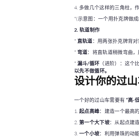
4. 多做几个这样的三角柱
*(示意图：一个用扑克牌做成
2. 轨道制作
*
直轨道
：用两张扑克牌背对
*
弯道
：将直轨道稍微弯曲，
*
漏斗/循环
（进阶）：这个
以先不做循环。
设计你的过山
一个好的过山车需要有
“高-低
1.
起点高峰
：建造一个最高
2.
第一个大下坡
：从起点建
3.
一个小坡
：利用弹珠的动