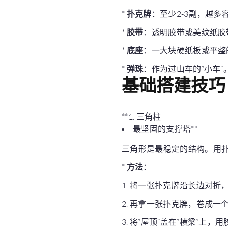
*
扑克牌
：至少2-3副，越多
*
胶带
：透明胶带或美纹纸胶
*
底座
：一大块硬纸板或平整
*
弹珠
：作为过山车的“小车”
基础搭建技巧
**1. 三角柱
最坚固的支撑塔**
三角形是最稳定的结构。用
*
方法
：
1. 将一张扑克牌沿长边对折
2. 再拿一张扑克牌，卷成一
3. 将“屋顶”盖在“横梁”