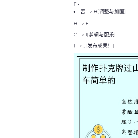
F -
否 --> H[调整与加固]
H --> E
G --> I[剪辑与配乐]
I --> J[发布成果！]