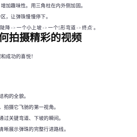
，增加趣味性。用三角柱在内外侧加固。
冲区，让弹珠慢慢停下。
 陡降 -> 一个小上坡 -> 一个S形弯道 -> 终点`。
何拍摄精彩的视频
程和成功的喜悦！
结构的全貌。
，拍摄它飞驰的第一视角。
通过关键弯道、下坡的瞬间。
清晰展示弹珠的完整行进路线。