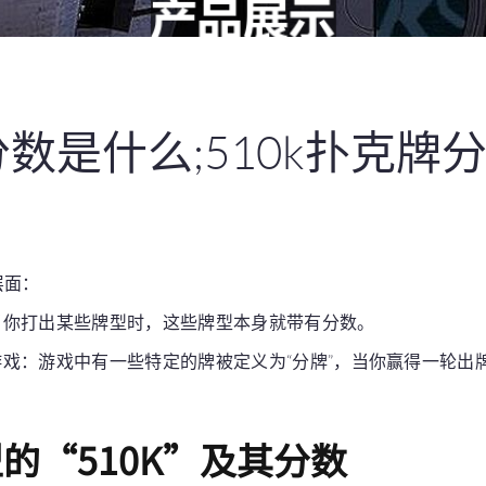
分数是什么;510k扑克牌
层面：
当你打出某些牌型时，这些牌型本身就带有分数。
游戏：游戏中有一些特定的牌被定义为“分牌”，当你赢得一轮出
。
的“510K”及其分数