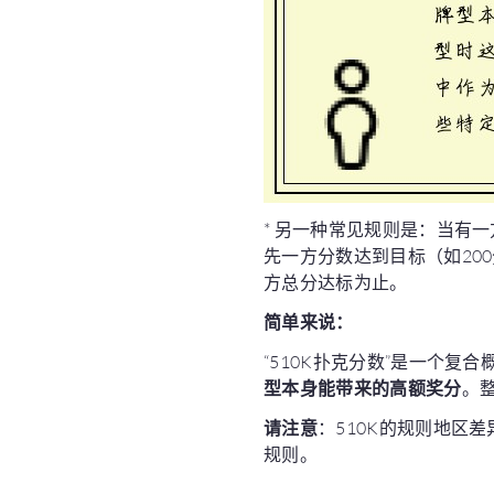
* 另一种常见规则是：当有
先一方分数达到目标（如20
方总分达标为止。
简单来说：
“510K扑克分数”是一个复
型本身能带来的高额奖分
。
请注意
：510K的规则地区
规则。