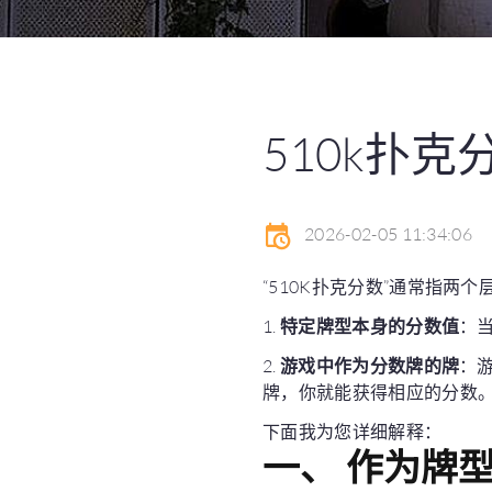
510k扑克
2026-02-05 11:34:06
“510K扑克分数”通常指两个
1.
特定牌型本身的分数值
：
2.
游戏中作为分数牌的牌
：
牌，你就能获得相应的分数
下面我为您详细解释：
一、 作为牌型