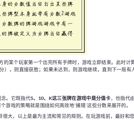
一方的某个玩家第一个出完所有手牌时，游戏立即结束。此时计
0分），则直接获胜；如果未达到，则游戏继续，直到下一局有
合概念。它既指代
5、10、K这三张牌在游戏中是分值卡
，也指代
整个游戏的策略就是围绕如何高效地“捕猎”这些分数来展开的。
差异很大，以上是最为主流和常见的规则。在玩游戏前，最好和